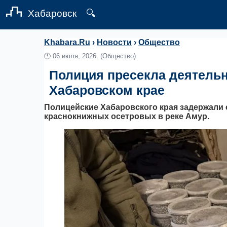
Хабаровск
🔍
Khabara.Ru
›
Новости
›
Общество
🕛
06 июля, 2026.
(Общество)
Полиция пресекла деятельн
Хабаровском крае
Полицейские Хабаровского края задержали
краснокнижных осетровых в реке Амур.