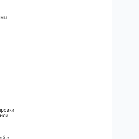
емы
ировки
 или
ей о