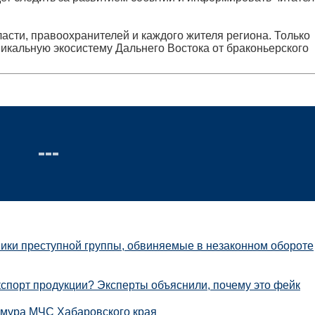
сти, правоохранителей и каждого жителя региона. Только
кальную экосистему Дальнего Востока от браконьерского
ники преступной группы, обвиняемые в незаконном обороте
кспорт продукции? Эксперты объяснили, почему это фейк
Амура МЧС Хабаровского края