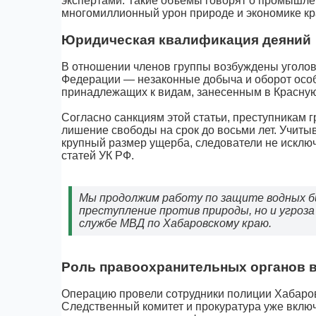
экспертами. Такие объемы говорят о промышле
многомиллионный урон природе и экономике кр
Юридическая квалификация деяний
В отношении членов группы возбуждены уголовн
Федерации — незаконные добыча и оборот особ
принадлежащих к видам, занесенным в Красную
Согласно санкциям этой статьи, преступникам 
лишение свободы на срок до восьми лет. Учиты
крупный размер ущерба, следователи не искл
статей УК РФ.
Мы продолжим работу по защите водных би
преступление против природы, но и угроза
службе МВД по Хабаровскому краю.
Роль правоохранительных органов 
Операцию провели сотрудники полиции Хабаров
Следственный комитет и прокуратура уже включ