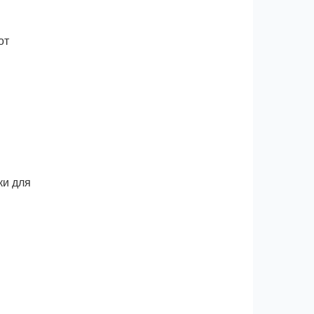
от
ки для