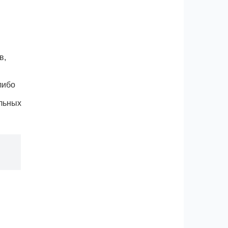
в,
либо
льных