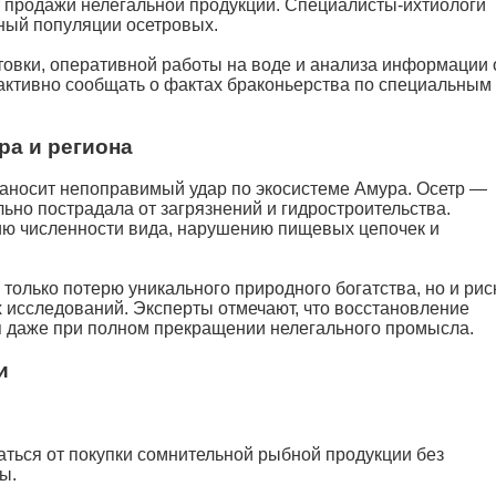
 продажи нелегальной продукции. Специалисты-ихтиологи
нный популяции осетровых.
овки, оперативной работы на воде и анализа информации 
активно сообщать о фактах браконьерства по специальным
ра и региона
аносит непоправимый удар по экосистеме Амура. Осетр —
льно пострадала от загрязнений и гидростроительства.
ию численности вида, нарушению пищевых цепочек и
 только потерю уникального природного богатства, но и рис
 исследований. Эксперты отмечают, что восстановление
я даже при полном прекращении нелегального промысла.
и
ться от покупки сомнительной рыбной продукции без
ы.