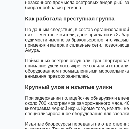
незаконного промысла осетровых видов рыб, за
биоразнообразия региона.
Как работала преступная группа
По данным следствия, в состав организованной 
них — местные жители, двое приехали из Хабар
судимости именно за браконьерство, что указ
применяли катера и сплавные сети, позволяющ
Амура.
Пойманных осетров оглушали, транспортировали
внимание уделялось икре: ее солили и готовил
оборудованном промышленными морозильниками
внимания правоохранителей.
Крупный улов и изъятые улики
При задержании полицейские обнаружили впеч
около 700 килограммов замороженного мяса, 40
килограмма черной икры. Кроме того, изъяты не
специализированное оборудование для засолки
Изъятые биоресурсы переданы на ответственно