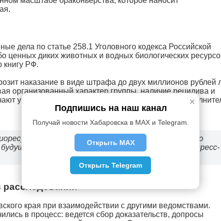
нном масштабе браконьерства, которое наносит
ая.
ые дела по статье 258.1 Уголовного кодекса Российской
о ценных диких животных и водных биологических ресурсо
 книгу РФ.
грозит наказание в виде штрафа до двух миллионов рублей 
вая организованный характер группы, наличие рецидива и
ючают ужесточения квалификации с применением дополните
✕
Подпишись на наш канал
Получай новости Хабаровска в MAX и Telegram.
оресурсов региона. Браконьерство — это не только
Открыть MAX
 будущему всего Дальнего Востока, — отметили в пресс-
Открыть Telegram
в расследовании
ского края при взаимодействии с другими ведомствами.
ились в процесс: ведется сбор доказательств, допросы