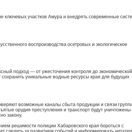
ие ключевых участков Амура и внедрять современные сист
усственного воспроизводства осетровых и экологическое
ексный подход — от ужесточения контроля до экономической
 сохранить уникальные водные ресурсы края для будущих
веряют возможные каналы сбыта продукции и связи групп
ъятые орудия преступления и транспорт будут уничтожены
о закону.
нием решимости полиции Хабаровского края бороться с
дет следить за развитием событий и информировать читател