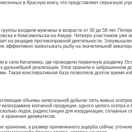
несенных в Красную книгу, что представляет серьезную угр
группы входили мужчины в возрасте от 30 до 58 лет. Пятер
овска и Комсомольска-на-Амуре. Четверо участников уже 
ывает на рецидив противоправной деятельности. Злоумышле
ие эффективно захватывать рыбу на значительной акватор
 в село Киселевка, где проводили первичную разделку. Ос
и к дальнейшей реализации. Улов хранили в заброшенном д
. Такая конспиративная база позволяла долгое время из
атляющие объемы нелегальной добычи: пять живых осетров
 килограммов копченой продукции, одного целого осетра и 
сколько лодок, радиостанции для координации, сплавные се
 и хранения деликатесов.
е хранение, а размер причиненного ущерба сейчас уточня