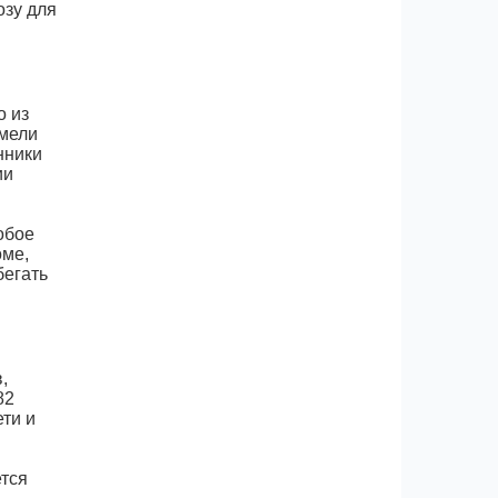
озу для
о из
имели
нники
ии
обое
оме,
бегать
,
82
ти и
ется