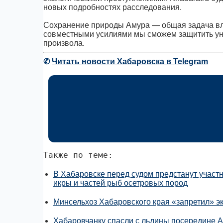
новых подробностях расследования.
Сохранение природы Амура — общая задача вла
совместными усилиями мы сможем защитить уни
произвола.
✆
Читать новости Хабаровска в Telegram
Также по теме:
В Хабаровске перед судом предстанут участ
икры и частей рыб осетровых пород
Минсельхоз Хабаровского края «запретил» э
Хабаровчанку спасли с льдины посередине 