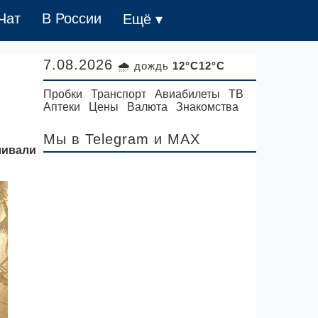
Чат
В России
Ещё ▾
7.08.2026
🌧 дождь
12°C12°C
Пробки
Транспорт
Авиабилеты
ТВ
Аптеки
Цены
Валюта
Знакомства
Мы в Telegram
и MAX
ливали