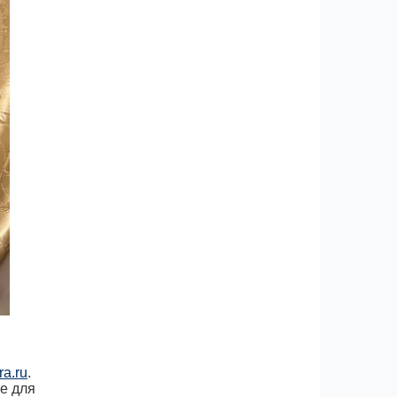
a.ru
.
е для