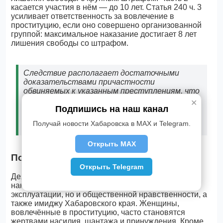
касается участия в нём — до 10 лет. Статья 240 ч. 3
усиливает ответственность за вовлечение в
проституцию, если оно совершено организованной
группой: максимальное наказание достигает 8 лет
лишения свободы со штрафом.
Следствие располагает достаточными
доказательствами причастности
обвиняемых к указанным преступлениям, что
позволило суду принять решение о
✕
Подпишись на наш канал
заключении под стражу наиболее опасных
фигурантов, — отмечают в региональном
Получай новости Хабаровска в MAX и Telegram.
СК.
Открыть MAX
Последствия для региона и жителей
Открыть Telegram
Деятельность подобного преступного сообщества
наносит серьёзный ущерб не только жертвам
эксплуатации, но и общественной нравственности, а
также имиджу Хабаровского края. Женщины,
вовлечённые в проституцию, часто становятся
жертвами насилия, шантажа и принуждения. Кроме