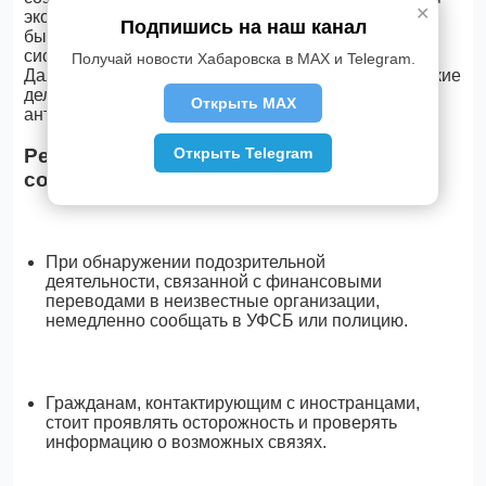
✕
экономики региона: потенциальные теракты могли
Подпишись на наш канал
бы нанести ущерб инфраструктуре, транспортной
системе и туристической привлекательности
Получай новости Хабаровска в MAX и Telegram.
Дальнего Востока. В долгосрочной перспективе такие
дела способствуют укреплению
Открыть MAX
антитеррористической защищенности.
Открыть Telegram
Рекомендации жителям и экспертные
советы
При обнаружении подозрительной
деятельности, связанной с финансовыми
переводами в неизвестные организации,
немедленно сообщать в УФСБ или полицию.
Гражданам, контактирующим с иностранцами,
стоит проявлять осторожность и проверять
информацию о возможных связях.