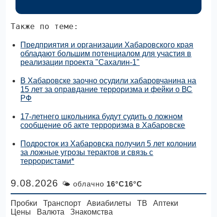
Также по теме:
Предприятия и организации Хабаровского края
обладают большим потенциалом для участия в
реализации проекта "Сахалин-1"
В Хабаровске заочно осудили хабаровчанина на
15 лет за оправдание терроризма и фейки о ВС
РФ
17-летнего школьника будут судить о ложном
сообщение об акте терроризма в Хабаровске
Подросток из Хабаровска получил 5 лет колонии
за ложные угрозы терактов и связь с
террористами*
9.08.2026
🌤 облачно
16°C16°C
Пробки
Транспорт
Авиабилеты
ТВ
Аптеки
Цены
Валюта
Знакомства