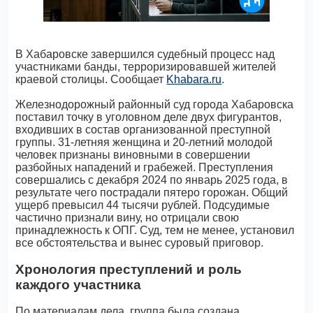
В Хабаровске завершился судебный процесс над
участниками банды, терроризировавшей жителей
краевой столицы. Сообщает
Khabara.ru
.
Железнодорожный районный суд города Хабаровска
поставил точку в уголовном деле двух фигурантов,
входивших в состав организованной преступной
группы. 31-летняя женщина и 20-летний молодой
человек признаны виновными в совершении
разбойных нападений и грабежей. Преступления
совершались с декабря 2024 по январь 2025 года, в
результате чего пострадали пятеро горожан. Общий
ущерб превысил 44 тысячи рублей. Подсудимые
частично признали вину, но отрицали свою
принадлежность к ОПГ. Суд, тем не менее, установил
все обстоятельства и вынес суровый приговор.
Хронология преступлений и роль
каждого участника
По материалам дела, группа была создана