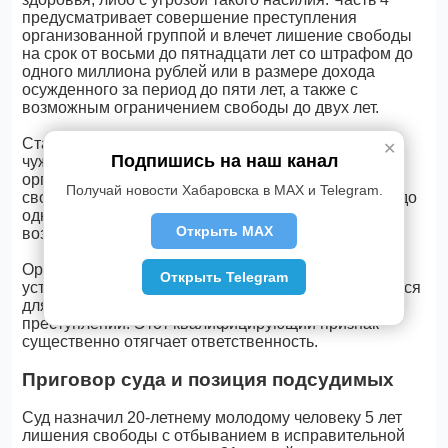
предусматривает совершение преступления
организованной группой и влечет лишение свободы
на срок от восьми до пятнадцати лет со штрафом до
одного миллиона рублей или в размере дохода
осужденного за период до пяти лет, а также с
возможным ограничением свободы до двух лет.
Статья 161 УК РФ (грабеж) — открытое хищение
✕
Подпишись на наш канал
чужого имущества. Часть 3 за совершение
организованной группой наказывается лишением
Получай новости Хабаровска в MAX и Telegram.
свободы от шести до двенадцати лет со штрафом до
одного миллиона рублей или дохода за пять лет, с
Открыть MAX
возможным ограничением свободы.
Организованная группа по ст. 35 УК РФ — это
Открыть Telegram
устойчивое объединение лиц, заранее сплотившихся
для совершения одного или нескольких
преступлений. Этот квалифицирующий признак
существенно отягчает ответственность.
Приговор суда и позиция подсудимых
Суд назначил 20-летнему молодому человеку 5 лет
лишения свободы с отбыванием в исправительной