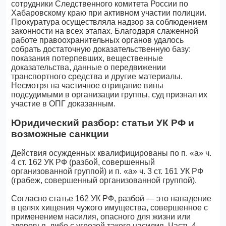
сотрудники Следственного комитета России по
Хабаровскому краю при активном участии полиции.
Прокуратура осуществляла надзор за соблюдением
законности на всех этапах. Благодаря слаженной
работе правоохранительных органов удалось
собрать достаточную доказательственную базу:
показания потерпевших, вещественные
доказательства, данные о передвижении
транспортного средства и другие материалы.
Несмотря на частичное отрицание вины
подсудимыми в организации группы, суд признал их
участие в ОПГ доказанным.
Юридический разбор: статьи УК РФ и
возможные санкции
Действия осужденных квалифицированы по п. «а» ч.
4 ст. 162 УК РФ (разбой, совершенный
организованной группой) и п. «а» ч. 3 ст. 161 УК РФ
(грабеж, совершенный организованной группой).
Согласно статье 162 УК РФ, разбой — это нападение
в целях хищения чужого имущества, совершенное с
применением насилия, опасного для жизни или
здоровья, либо с угрозой такого насилия. Часть 4