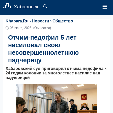
≡
Хабаровск
🔍
Khabara.Ru
›
Новости
›
Общество
🕛
08 июня, 2026.
(Общество)
Отчим-педофил 5 лет
насиловал свою
несовершеннолетнюю
падчерицу
Хабаровский суд приговорил отчима-педофила к
24 годам колонии за многолетнее насилие над
падчерицей