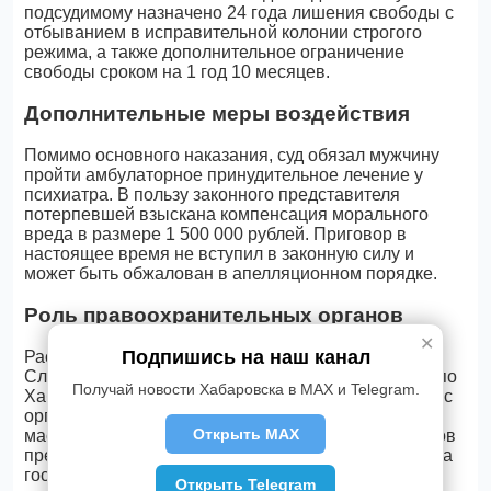
подсудимому назначено 24 года лишения свободы с
отбыванием в исправительной колонии строгого
режима, а также дополнительное ограничение
свободы сроком на 1 год 10 месяцев.
Дополнительные меры воздействия
Помимо основного наказания, суд обязал мужчину
пройти амбулаторное принудительное лечение у
психиатра. В пользу законного представителя
потерпевшей взыскана компенсация морального
вреда в размере 1 500 000 рублей. Приговор в
настоящее время не вступил в законную силу и
может быть обжалован в апелляционном порядке.
Роль правоохранительных органов
✕
Подпишись на наш канал
Расследование уголовного дела проводилось
Следственным комитетом Российской Федерации по
Получай новости Хабаровска в MAX и Telegram.
Хабаровскому краю. Сотрудники СК РФ совместно с
органами внутренних дел и прокуратурой провели
Открыть MAX
масштабную работу по установлению всех эпизодов
преступной деятельности. Прокуратура поддержала
государственное обвинение в суде, настаивая на
Открыть Telegram