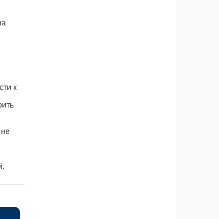
на
сти к
рить
 не
й.