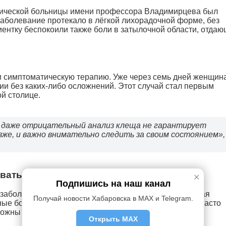
нической больницы имени профессора Владимирцева был
аболевание протекало в лёгкой лихорадочной форме, без
ентку беспокоили также боли в затылочной области, отдаю
 симптоматическую терапию. Уже через семь дней женщин
и без каких-либо осложнений. Этот случай стал первым
й столице.
: даже отрицательный анализ клеща не гарантирует
зже, и важно внимательно следить за своим состоянием»
овать
✕
Подпишись на наш канал
заболевания. Обычно у человека поднимается высокая
Получай новости Хабаровска в MAX и Telegram.
ные боли, боли в мышцах шеи, спины и конечностей. Часто
ожны судороги, потеря сознания и даже паралич.
Открыть MAX