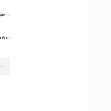
щие в
а была
, —