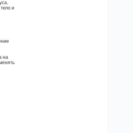
уса.
тело и
ение
а на
 менять