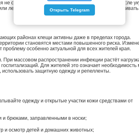
не сразу, а через одну, две и даже четыре недели после ук
 или лесопарковой зоне необходимо тщательно осматривать 
Открыть Telegram
гающих районах клещи активны даже в пределах города.
территории становятся местами повышенного риска. Измен
 проблему особенно актуальной для всех жителей края.
. При массовом распространении инфекции растёт нагрузк
 госпитализаций. Для жителей это означает необходимость
е, использовать защитную одежду и репелленты.
атывайте одежду и открытые участки кожи средствами от
 и брюками, заправленными в носки;
р и осмотр детей и домашних животных;