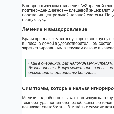
В неврологическом отделении №2 краевой кли
подтверждён диагноз — клещевой энцефалит. З
поражения центральной нервной системы. Паци
правую руку.
Лечение и выздоровление
Врачи провели комплексную противовирусную и
выписана домой в удовлетворительном состояни
зарегистрированным в текущем сезоне в краево
«Мы в очередной раз напоминаем жителям
безопасность. Вирус может проявиться по
отметили специалисты больницы.
Симптомы, которые нельзя игнорир
Медики подробно описывают типичную картину 
температура, появляется озноб, сильные голов
возникает светобоязнь. В тяжёлых случаях возм