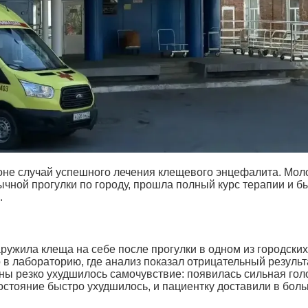
оне случай успешного лечения клещевого энцефалита. Мол
ычной прогулки по городу, прошла полный курс терапии и б
.
ужила клеща на себе после прогулки в одном из городских
 в лабораторию, где анализ показал отрицательный результ
ны резко ухудшилось самочувствие: появилась сильная го
остояние быстро ухудшилось, и пациентку доставили в бол