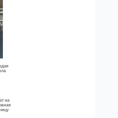
одая
ыла
ат на
ловная
ьницу