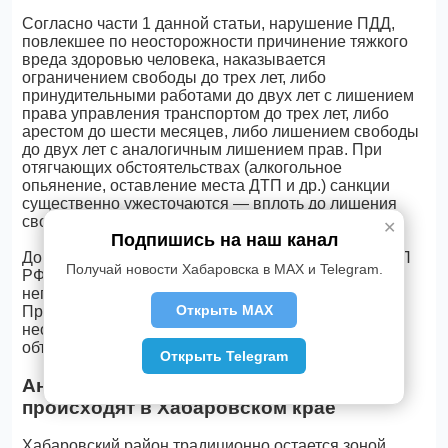
Согласно части 1 данной статьи, нарушение ПДД,
повлекшее по неосторожности причинение тяжкого
вреда здоровью человека, наказывается
ограничением свободы до трех лет, либо
принудительными работами до двух лет с лишением
права управления транспортом до трех лет, либо
арестом до шести месяцев, либо лишением свободы
до двух лет с аналогичным лишением прав. При
отягчающих обстоятельствах (алкогольное
опьянение, оставление места ДТП и др.) санкции
существенно ужесточаются — вплоть до лишения
свободы на срок до семи лет.
✕
Подпишись на наш канал
Дополнительно могут быть применены нормы КоАП
Получай новости Хабаровска в MAX и Telegram.
РФ за несоблюдение требований при развороте и
непредоставление преимущества в движении.
Открыть MAX
Прокуратура и Следственный комитет при
необходимости подключатся для полного и
объективного расследования.
Открыть Telegram
Анализ ситуации: почему такие аварии
происходят в Хабаровском крае
Хабаровский район традиционно остается зоной