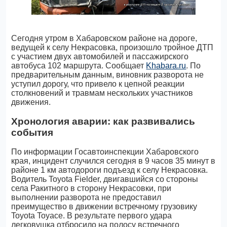
Сегодня утром в Хабаровском районе на дороге,
ведущей к селу Некрасовка, произошло тройное ДТП
с участием двух автомобилей и пассажирского
автобуса 102 маршрута. Сообщает
Khabara.ru
. По
предварительным данным, виновник разворота не
уступил дорогу, что привело к цепной реакции
столкновений и травмам нескольких участников
движения.
Хронология аварии: как развивались
события
По информации Госавтоинспекции Хабаровского
края, инцидент случился сегодня в 9 часов 35 минут в
районе 1 км автодороги подъезд к селу Некрасовка.
Водитель Toyota Fielder, двигавшийся со стороны
села Ракитного в сторону Некрасовки, при
выполнении разворота не предоставил
преимущество в движении встречному грузовику
Toyota Toyace. В результате первого удара
легковушка отбросило на полосу встречного