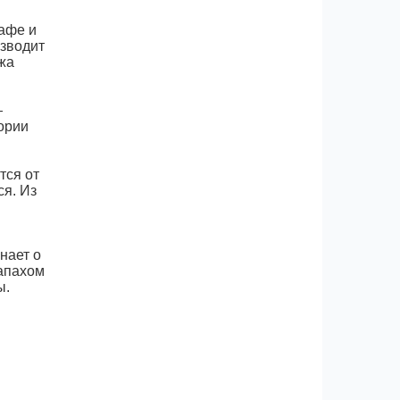
кафе и
изводит
жа
—
ории
тся от
ся. Из
нает о
запахом
ы.