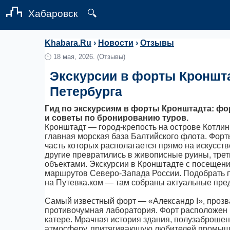
Хабаровск
🔍
Khabara.Ru
›
Новости
›
Отзывы
🕛
18 мая, 2026.
(Отзывы)
Экскурсии в форты Кроншта
Петербурга
Гид по экскурсиям в форты Кронштадта: фор
и советы по бронированию туров.
Кронштадт — город-крепость на острове Котлин 
главная морская база Балтийского флота. Фо
часть которых располагается прямо на искусст
другие превратились в живописные руины, трет
объектами. Экскурсии в Кронштадте с посещен
маршрутов Северо-Запада России. Подобрать 
на Путевка.ком — там собраны актуальные пре
Самый известный форт — «Александр I», прозва
противочумная лаборатория. Форт расположен н
катере. Мрачная история здания, полузаброше
атмосферу, притягивающую любителей промыш