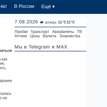
Чат
В России
Ещё ▾
7.08.2026
🌧 дождь
11°C11°C
Пробки
Транспорт
Авиабилеты
ТВ
Аптеки
Цены
Валюта
Знакомства
Мы в Telegram
и MAX
раться
 как
ия,
ись,
аранее
галась
о на