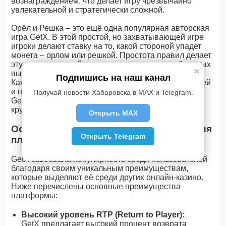
вознаграждением, что делает игру чрезвычайно
увлекательной и стратегически сложной.
Орёл и Решка – это ещё одна популярная авторская
игра GetX. В этой простой, но захватывающей игре
игроки делают ставку на то, какой стороной упадет
монета – орлом или решкой. Простота правил делает
эту игру доступной для всех, а возможность быстрых
✕
выигрышей привлекает множество пользователей.
Подпишись на наш канал
Каждая из этих игр предлагает уникальный геймплей
и новые возможности для выигрышей, что делает
Получай новости Хабаровска в MAX и Telegram.
GetX привлекательной платформой для широкого
круга игроков.
Открыть MAX
Основные преимущества использования
Открыть Telegram
платформы GetX для азартных игр
GetX завоевала популярность среди пользователей
благодаря своим уникальным преимуществам,
которые выделяют её среди других онлайн-казино.
Ниже перечислены основные преимущества
платформы:
Высокий уровень RTP (Return to Player):
GetX предлагает высокий процент возврата