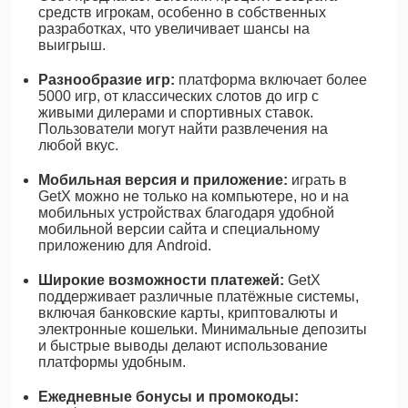
средств игрокам, особенно в собственных
разработках, что увеличивает шансы на
выигрыш.
Разнообразие игр:
платформа включает более
5000 игр, от классических слотов до игр с
живыми дилерами и спортивных ставок.
Пользователи могут найти развлечения на
любой вкус.
Мобильная версия и приложение:
играть в
GetX можно не только на компьютере, но и на
мобильных устройствах благодаря удобной
мобильной версии сайта и специальному
приложению для Android.
Широкие возможности платежей:
GetX
поддерживает различные платёжные системы,
включая банковские карты, криптовалюты и
электронные кошельки. Минимальные депозиты
и быстрые выводы делают использование
платформы удобным.
Ежедневные бонусы и промокоды: