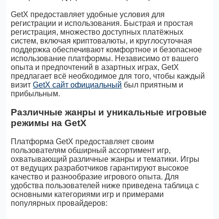
GetX предоставляет удобные условия для
регистрации и использования. Быстрая и простая
регистрация, множество доступных платёжных
систем, включая криптовалюты, и круглосуточная
поддержка обеспечивают комфортное и безопасное
использование платформы. Независимо от вашего
опыта и предпочтений в азартных играх, GetX
предлагает всё необходимое для того, чтобы каждый
визит
GetX сайт официальный
был приятным и
прибыльным.
Различные жанры и уникальные игровые
режимы на GetX
Платформа GetX предоставляет своим
пользователям обширный ассортимент игр,
охватывающий различные жанры и тематики. Игры
от ведущих разработчиков гарантируют высокое
качество и разнообразие игрового опыта. Для
удобства пользователей ниже приведена таблица с
основными категориями игр и примерами
популярных провайдеров: