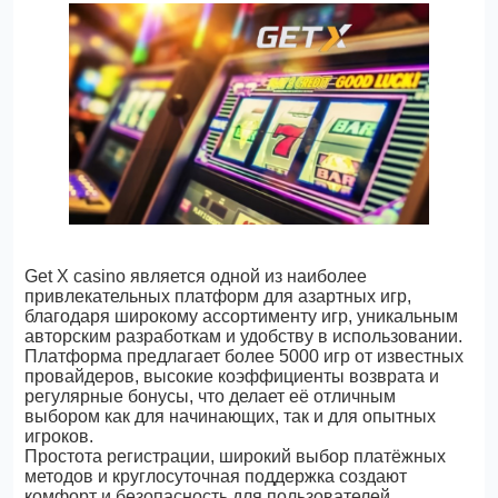
Get X casino является одной из наиболее
привлекательных платформ для азартных игр,
благодаря широкому ассортименту игр, уникальным
авторским разработкам и удобству в использовании.
Платформа предлагает более 5000 игр от известных
провайдеров, высокие коэффициенты возврата и
регулярные бонусы, что делает её отличным
выбором как для начинающих, так и для опытных
игроков.
Простота регистрации, широкий выбор платёжных
методов и круглосуточная поддержка создают
комфорт и безопасность для пользователей.