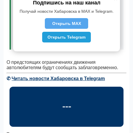
для движения транспорта. При
Подпишись на наш канал
реконструкции дороги предусмотрены
Получай новости Хабаровска в MAX и Telegram.
работы по устройству водопропускных труб
через проезжую часть, в связи с этим будет
временно ограничено дорожное движение на
Открыть MAX
конкретных участках, с обязательной
организацией объездных путей», - сообщили в
Открыть Telegram
городском управлении дорог и внешнего
благоустройства.
О предстоящих ограничениях движения
автолюбителям будут сообщать заблаговременно.
✆
Читать новости Хабаровска в Telegram