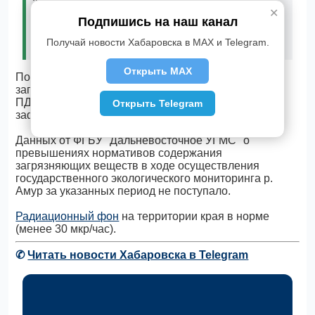
ветер, застои воздуха), кроме того, росту
✕
Подпишись на наш канал
концентрации формальдегида в воздухе
способствуют интенсивная солнечная
Получай новости Хабаровска в MAX и Telegram.
радиация и высокая влажность.
Открыть MAX
Показателей высокого и экстремально высокого
загрязнения атмосферного воздуха (превышение
ПДК загрязняющих веществ более чем в 10 раз)
Открыть Telegram
зафиксировано не было.
Данных от ФГБУ "Дальневосточное УГМС" о
превышениях нормативов содержания
загрязняющих веществ в ходе осуществления
государственного экологического мониторинга р.
Амур за указанных период не поступало.
Радиационный фон
на территории края в норме
(менее 30 мкр/час).
✆
Читать новости Хабаровска в Telegram