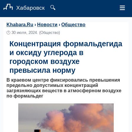
≡
Хабаровск
🔍
Khabara.Ru
›
Новости
›
Общество
🕛
30 июля, 2024.
(Общество)
Концентрация формальдегида
и оксиду углерода в
городском воздухе
превысила норму
В краевом центре фиксировались превышения
предельно допустимых концентраций
загрязняющих веществ в атмосферном воздухе
по формальдег