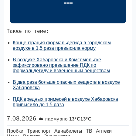
Также по теме:
Концентрация формальдегида в городском
воздухе в 1,5 раза превысила норму
В воздухе Хабаровска и Комсомольске
зафиксировано превышение ПДК по
формальдегиду и взвешенным веществам
В два раза больше опасных веществ в воздухе
Хабаровска
ПДК вредных примесей в воздухе Хабаровска
привысило до 1,5 раза
7.08.2026
☁️ пасмурно
13°C13°C
Пробки
Транспорт
Авиабилеты
ТВ
Аптеки