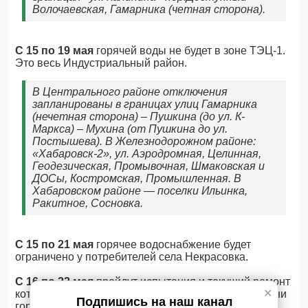
Волочаевская, Гамарника (четная сторона).
С 15 по 19 мая
горячей воды не будет в зоне ТЭЦ-1.
Это весь Индустриальный район.
В Центрального районе отключения
запланированы в границах улиц Гамарника
(нечетная сторона) – Пушкина (до ул. К-
Маркса) – Мухина (от Пушкина до ул.
Постышева). В Железнодорожном районе:
«Хабаровск-2», ул. Аэродромная, Целинная,
Геодезическая, Промывочная, Шмаковская и
ДОСы, Костромская, Промышленная. В
Хабаровском районе — поселки Ильинка,
Ракитное, Сосновка.
С 15 по 21 мая
горячее водоснабжение будет
ограничено у потребителей села Некрасовка.
С 16 по 22 мая
пройдут испытания и текущий ремонт
✕
котельной в Волочаевском городке. В указанные дни
Подпишись на наш канал
горячее водоснабжение будет отсутствовать у