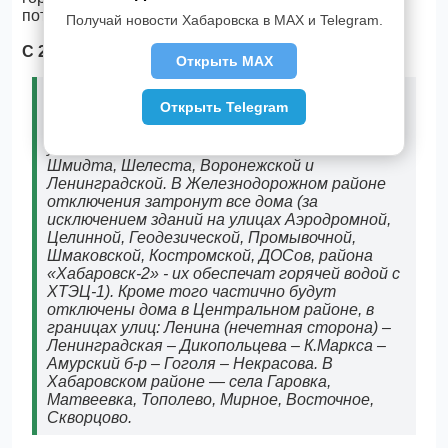
потребителей в районе улицы Подгаева.
Получай новости Хабаровска в MAX и Telegram.
С 22 по 26 мая
будет отключена зона ТЭЦ-3.
Открыть MAX
От горячего водоснабжения будут
Открыть Telegram
отключены потребители в Краснофлотском
и Кировском районах в границах следующих
улиц: Амурский бульвар, Лейтенанта
Шмидта, Шелеста, Воронежской и
Ленинградской. В Железнодорожном районе
отключения затронут все дома (за
исключением зданий на улицах Аэродромной,
Целинной, Геодезической, Промывочной,
Шмаковской, Костромской, ДОСов, района
«Хабаровск-2» - их обеспечат горячей водой с
ХТЭЦ-1). Кроме того частично будут
отключены дома в Центральном районе, в
границах улиц: Ленина (нечетная сторона) –
Ленинградская – Дикопольцева – К.Маркса –
Амурский б-р – Гоголя – Некрасова. В
Хабаровском районе — села Гаровка,
Матвеевка, Тополево, Мирное, Восточное,
Скворцово.