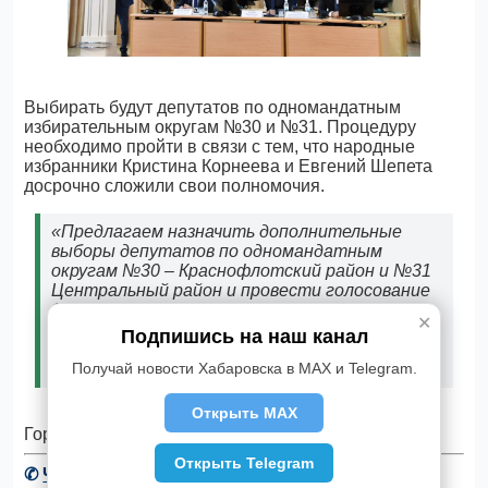
Выбирать будут депутатов по одномандатным
избирательным округам №30 и №31. Процедуру
необходимо пройти в связи с тем, что народные
избранники Кристина Корнеева и Евгений Шепета
досрочно сложили свои полномочия.
«Предлагаем назначить дополнительные
выборы депутатов по одномандатным
округам №30 – Краснофлотский район и №31
Центральный район и провести голосование
11 сентября 2022 года», - сказал в своем
✕
выступлении Максим Шемчук, начальник
Подпишись на наш канал
отдела управления делами администрации
Получай новости Хабаровска в MAX и Telegram.
Хабаровска.
Открыть MAX
Городские депутаты инициативу поддержали.
Открыть Telegram
✆
Читать новости Хабаровска в Telegram