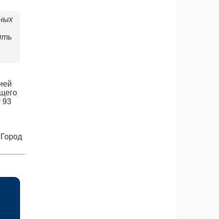
тных
ять
ией
ящего
 93
«Город