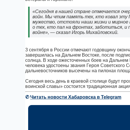
«Сегодня в нашей стране отмечается оче
войн. Мы чтим память тех, кто ковал эту
мужество, отстояли наши жизни и мирное 
о тех, кто пал на фронтах, заботиться, и
войне», — сказал Игорь Михайловский.
3 сентября в России отмечают годовщину окон
завершилась на Дальнем Востоке, после подпи
солнца. В ходе ожесточенных боев на Дальнем В
человека удостоены звания Героя Советского С
дальневосточников высечены на пилонах площад
Сегодня весь день в краевой столице будут п
воинской славы» состоится традиционная акция
✆
Читать новости Хабаровска в Telegram