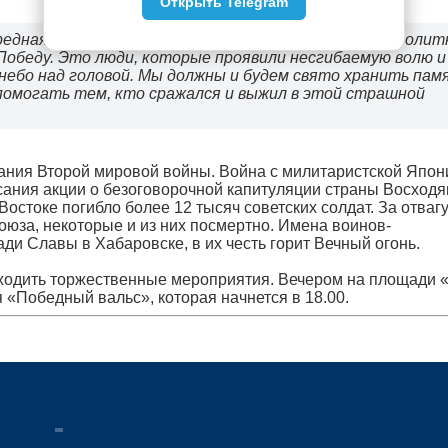
Открыть Telegram
редная годовщина окончания одной из самых кровопроли
 Победу. Это люди, которые проявили несгибаемую волю и
небо над головой. Мы должны и будем свято хранить пам
 помогать тем, кто сражался и выжил в этой страшной
чания Второй мировой войны. Война с милитаристской Япон
сания акции о безоговорочной капитуляции страны Восход
остоке погибло более 12 тысяч советских солдат. За отвагу
оюза, некоторые и из них посмертно. Имена воинов-
и Славы в Хабаровске, в их честь горит Вечный огонь.
роходить торжественные мероприятия. Вечером на площади 
 «Победный вальс», которая начнется в 18.00.