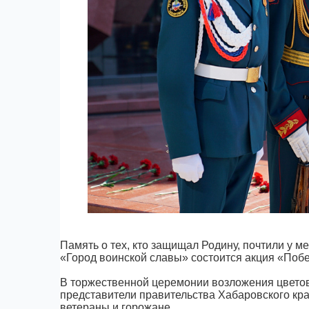
Память о тех, кто защищал Родину, почтили у
«Город воинской славы» состоится акция «Поб
В торжественной церемонии возложения цветов
представители правительства Хабаровского кра
ветераны и горожане.