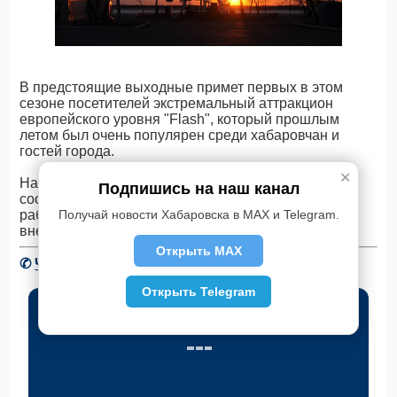
В предстоящие выходные примет первых в этом
сезоне посетителей экстремальный аттракцион
европейского уровня "Flash", который прошлым
летом был очень популярен среди хабаровчан и
гостей города.
✕
Начнут работу и другие развлекательные
Подпишись на наш канал
сооружения. Водные аттракционы начнут свою
Получай новости Хабаровска в MAX и Telegram.
работу позже, когда температура воздуха позволит
внезапно намочиться без вреда здоровью.
Открыть MAX
✆
Читать новости Хабаровска в Telegram
Открыть Telegram